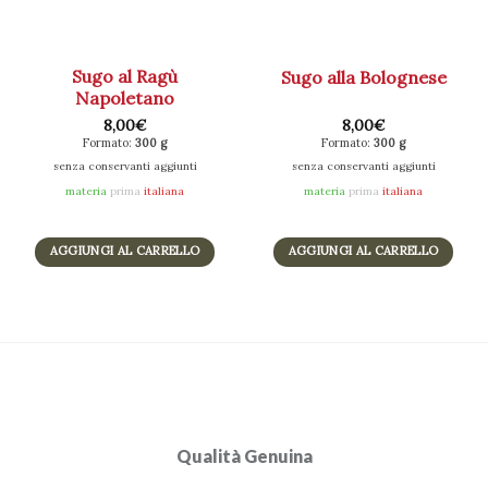
Sugo al Ragù
Sugo alla Bolognese
Napoletano
8,00
€
8,00
€
Formato:
300 g
Formato:
3
00
g
senza conservanti aggiunti
senza conservanti aggiunti
materia
prima
italiana
materia
prima
italiana
AGGIUNGI AL CARRELLO
AGGIUNGI AL CARRELLO
Qualità Genuina