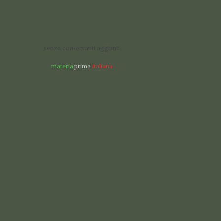
senza conservanti aggiunti
materia
prima
italiana