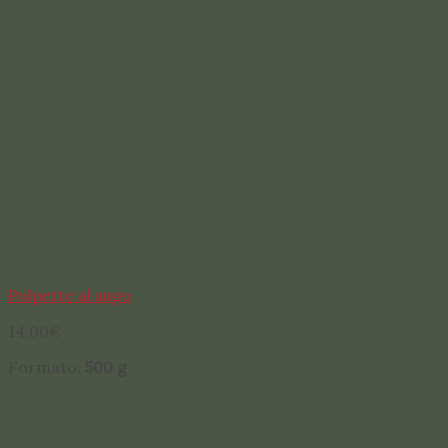
Polpette al sugo
14,00
€
Formato:
500
g