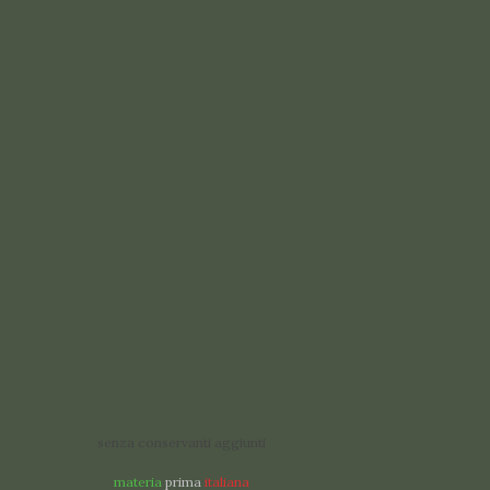
senza conservanti aggiunti
materia
prima
italiana