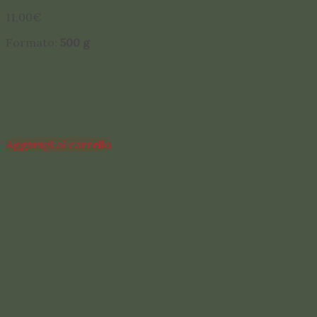
11,00
€
Formato:
500 g
Aggiungi al carrello